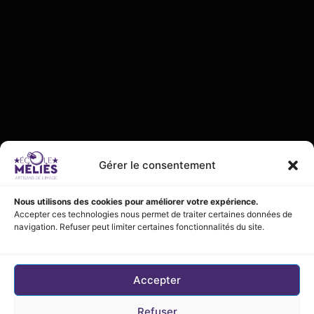
Gérer le consentement
Nous utilisons des cookies pour améliorer votre expérience.
Accepter ces technologies nous permet de traiter certaines données de
navigation. Refuser peut limiter certaines fonctionnalités du site.
26–2027
//
ARTISAN DE L’IMAGE ANIMÉE, ARTISAN DU CINÉMA ET C
Accepter
Refuser