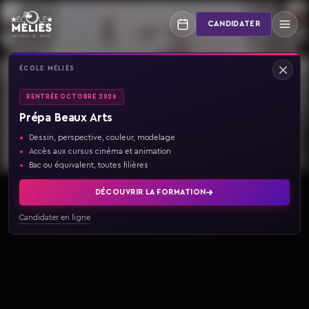
Aller
au
CANDIDATER
contenu
ÉCOLE MÉLIÈS
FR
Basculer de langue
RENTRÉE OCTOBRE 2026
Prépa Beaux Arts
Dessin, perspective, couleur, modelage
Accès aux cursus cinéma et animation
Bac ou équivalent, toutes filières
DÉCOUVRIR LA FORMATION
Candidater en ligne