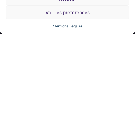
Voir les préférences
Mentions Légales
DEPUIS 1999
NOTRE ADN
Une École d'Excellence
Ancrée dans la Création