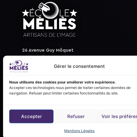
26 Avenue Guy Môquet
94310 Orly, France
Gérer le consentement
+33 (0)1.48.90.86.23
contact@ecolemelies.fr
Nous utilisons des cookies pour améliorer votre expérience.
Accepter ces technologies nous permet de traiter certaines données de
navigation. Refuser peut limiter certaines fonctionnalités du site.
Accepter
Refuser
Voir les préfér
Mentions Légales