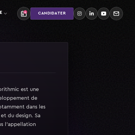
E
4
CANDIDATER
rithmic est une
éveloppement de
 notamment dans les
 et du design. Sa
s l’appellation