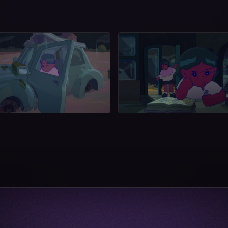
@blancjulie_
@_alv_art
@gaab_ri
@meresu.a