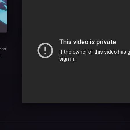
lena
a