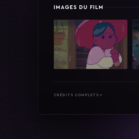
IMAGES DU FILM
CRÉDITS COMPLETS
@dora_maax
@tabtab_est