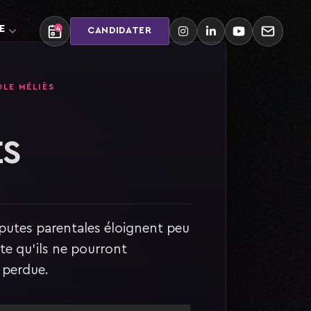
E
4
CANDIDATER
OLE MÉLIÈS
ES
sputes parentales éloignent peu
te qu'ils ne pourront
 perdue.